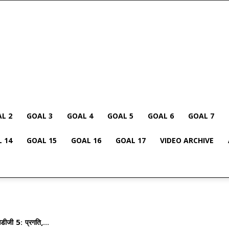
L 2
GOAL 3
GOAL 4
GOAL 5
GOAL 6
GOAL 7
 14
GOAL 15
GOAL 16
GOAL 17
VIDEO ARCHIVE
सडीजी 5: प्रगति,...